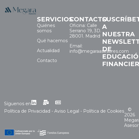
SERVICIOS
CONTACTO
SUSCRÍBE
Quiénes
Oficina: Calle
A
somos
Serrano 19, 3D.
NUESTRA
28001. Madrid
Qué hacemos
NEWSLET
Email:
DE
Actualidad
info@megaraasesores.com
EDUCACI
Contacto
FINANCIE
Síguenos en
©
Política de Privacidad
-
Aviso Legal
-
Política de Cookies
2026
Megar
Asesor