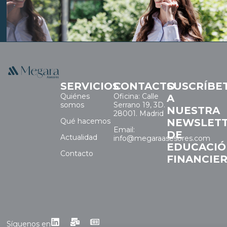
SERVICIOS
CONTACTO
SUSCRÍBE
Quiénes
Oficina: Calle
A
somos
Serrano 19, 3D.
NUESTRA
28001. Madrid
Qué hacemos
NEWSLET
Email:
DE
Actualidad
info@megaraasesores.com
EDUCACI
Contacto
FINANCIE
Síguenos en