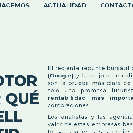
HACEMOS
ACTUALIDAD
CONTACT
El reciente repunte bursáti
OTOR
(Google)
y la mejora de cali
son la prueba más clara de
solo una promesa futuris
R QUÉ
rentabilidad más import
corporaciones.
ELL
Los analistas y las agencia
valor de estas empresas bas
IA, ya sea en sus servici