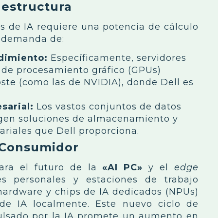
aestructura
 de IA requiere una potencia de cálculo
a demanda de:
dimiento:
Específicamente, servidores
de procesamiento gráfico (GPUs)
oste (como las de NVIDIA), donde Dell es
arial:
Los vastos conjuntos de datos
xigen soluciones de almacenamiento y
riales que Dell proporciona.
e Consumidor
para el futuro de la
«AI PC»
y el
edge
es personales y estaciones de trabajo
hardware y chips de IA dedicados (NPUs)
 de IA localmente. Este nuevo ciclo de
ulsado por la IA promete un aumento en