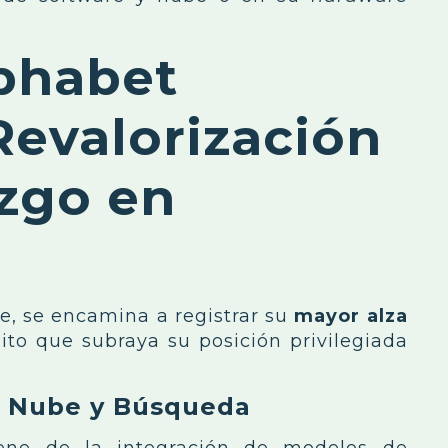
lphabet
Revalorización
azgo en
e, se encamina a registrar su
mayor alza
hito que subraya su posición privilegiada
la Nube y Búsqueda
iene de la integración de modelos de