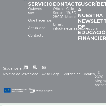
SERVICIOS
CONTACTO
SUSCRÍBE
Quiénes
Oficina: Calle
A
somos
Serrano 19, 3D.
NUESTRA
28001. Madrid
Qué hacemos
NEWSLET
Email:
DE
Actualidad
info@megaraasesores.com
EDUCACI
Contacto
FINANCIE
Síguenos en
©
Política de Privacidad
-
Aviso Legal
-
Política de Cookies
2026
Megar
Asesor