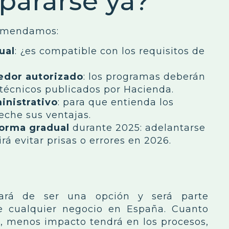
pararse ya?
omendamos:
ual
: ¿es compatible con los requisitos de
edor autorizado
: los programas deberán
s técnicos publicados por Hacienda.
inistrativo
: para que entienda los
eche sus ventajas.
forma gradual
durante 2025: adelantarse
irá evitar prisas o errores en 2026.
n
ejará de ser una opción y será parte
de cualquier negocio en España. Cuanto
n, menos impacto tendrá en los procesos,